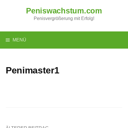
Springe
Peniswachstum.com
zum
Inhalt
Penisvergrößerung mit Erfolg!
MENÜ
Penimaster1